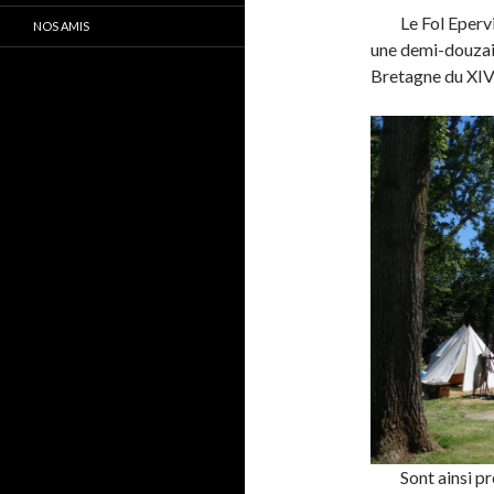
Le Fol Eperv
NOS AMIS
une demi-douzai
Bretagne du XIVe
Sont ainsi p