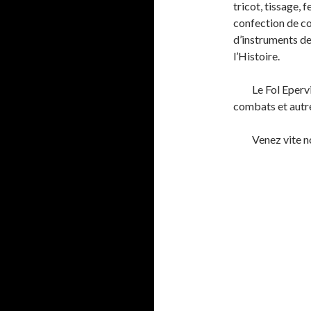
tricot, tissage, 
confection de co
d’instruments de
l’Histoire.
Le Fol Eperv
combats et autre
Venez vite no